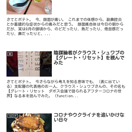
さてとポテト。 今、顔面が痛い。 これまでの体感から、副鼻腔炎
とか蓄膿的な症状からの痛みだと思う。 顔面痛自体は今日の朝から
だが、実は9月の頭頃から、のどだったり、熱だったり、倦怠感だっ
たり、鼻だったりと、...
陰謀論者がクラウス・シュワブの
本
【グレート・リセット】を読んで
みた
さてとポテト。 今さらながら考えを知る意味でも、（表に出てい
る）支配層の代表格のお一人、クラウス・シュワブさんの、その名も
【グレート・リセット ダボス会議で語られるアフターコロナの世
界】なる本を読んでみた。 (function...
コロナやウクライナを追いかけな
コロナ
い日々