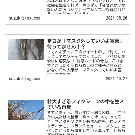
んなんは考えない方がいいんですけど、同じ
社会を生きてれば、やっぱり「なぜ気がつか
ないんだろうか？」ってシンプルな疑問はど
うしても浮かんじゃうん...
suzukiblog.com
2021.08.26
まさか「マスク外していいよ宣言」
待ってません！？
さてとポテト。このツイートのリプ見て、ハ
ッとしてウワ～ッてなりました。（なぜだか
やけに唐突な ）終息ムードの今も、これま
でとまったく変わらぬこのご様子となると、
少なからぬ大衆が「マスク外していいよ宣
言」を本気で...
suzukiblog.com
2021.10.27
壮大すぎるフィクションの中を生き
ている自覚
さてとポテト。最近すげー思うのは、「やり
たい人だけで勝手にやってほしい」ってこ
と。マスクもワクチンもまん防も、ロシアウ
クライナも、トランスヒューマニズムも。進
化したかったら進化したい人募って、自分ら