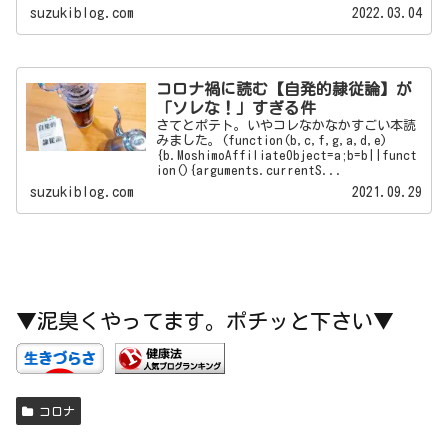
だけ好きに進化す...
suzukiblog.com
2022.03.04
コロナ禍に読む【自発的隷従論】が
「ソレな！」すぎる件
さてとポテト。いやコレなかなかすごい本読
みました。(function(b,c,f,g,a,d,e)
{b.MoshimoAffiliateObject=a;b=b||funct
ion(){arguments.currentS...
suzukiblog.com
2021.09.29
▼泥臭くやってます。ポチッと下さい▼
コロナ