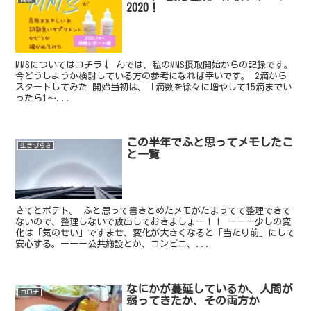
2020！
MMSについてはコチラ↓ んでは、私のMMS摂取開始からの記録です。
今どうしようか検討している方の参考になれば幸いです。 2滴から
スタートしてみた 開始当初は、「滴数を徐々に増やして15滴までい
ったら1～...
この半年でふと思ってメモしたこ
生きづらさ
と一覧
さてとポテト。 ふと思って書きとめたメモがたまってて整理できて
ないので、整理しないで放出しておきましょー！！ ーーー少しの変
化は「気のせい」ですませ、変化が大きくなると「当たり前」にして
安心する。ーーー公共施設とか、コンビニ、...
なにかが蔓延しているか、人間が
コロナ
弱ってきたか、その両方か