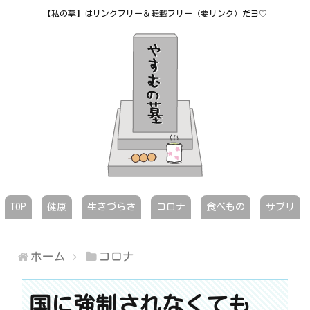
【私の墓】はリンクフリー＆転載フリー（要リンク）だヨ♡
TOP
健康
生きづらさ
コロナ
食べもの
サプリ
ホーム
コロナ
国に強制されなくても