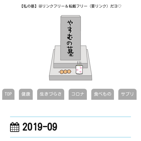
【私の墓】はリンクフリー＆転載フリー（要リンク）だヨ♡
TOP
健康
生きづらさ
コロナ
食べもの
サプリ
2019-09