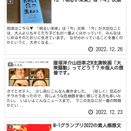
本
前項はこちら▼ 「明るい未来」は「今」次第 「今」が大切なこと
は、大人よりもキミたち子どもが一番よく分かっていて、みんなは
じめはそのとおりに生きています。 なぜ分かっていることを書くの
かというと、大きくなる...
2022.12.26
窪塚洋介山田孝之W主演映画「大
他
衆扇動」ってどう？？※個人の想
像です。
さてとポテト。 少し前にこんなん書きました。 （珍しく）反応が
チラホラあったので、同じような危機感を強く感じてる方も多いみ
たい。 いよいよこんなニュースまで。 でこの先なにが一番の問題
かとい...
2022.12.23
M-1グランプリ2022の素人感想文
他