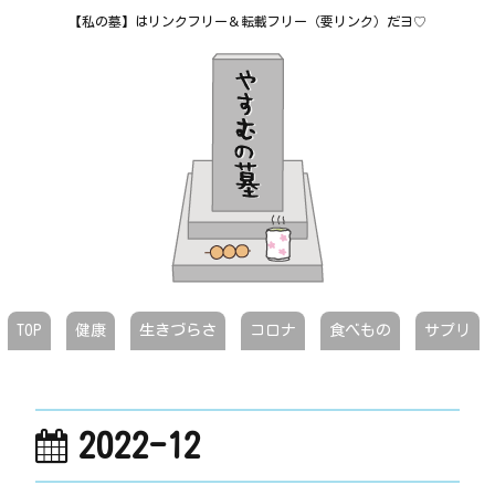
【私の墓】はリンクフリー＆転載フリー（要リンク）だヨ♡
TOP
健康
生きづらさ
コロナ
食べもの
サプリ
2022-12