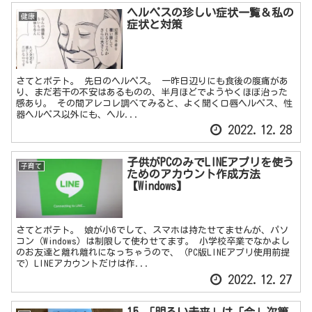
ヘルペスの珍しい症状一覧＆私の
健康
症状と対策
さてとポテト。 先日のヘルペス。 一昨日辺りにも食後の腹痛があ
り、まだ若干の不安はあるものの、半月ほどでようやくほぼ治った
感あり。 その間アレコレ調べてみると、よく聞く口唇ヘルペス、性
器ヘルペス以外にも、ヘル...
2022.12.28
子供がPCのみでLINEアプリを使う
子育て
ためのアカウント作成方法
【Windows】
さてとポテト。 娘が小6でして、スマホは持たせてませんが、パソ
コン（Windows）は制限して使わせてます。 小学校卒業でなかよし
のお友達と離れ離れになっちゃうので、（PC版LINEアプリ使用前提
で）LINEアカウントだけは作...
2022.12.27
15.「明るい未来」は「今」次第