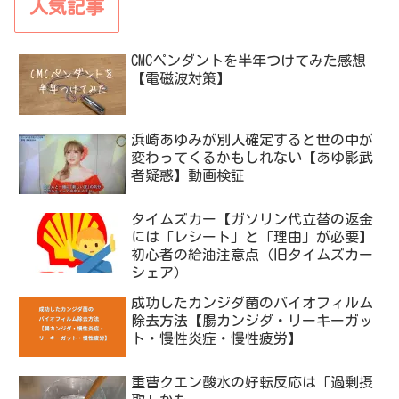
人気記事
CMCペンダントを半年つけてみた感想
【電磁波対策】
浜崎あゆみが別人確定すると世の中が
変わってくるかもしれない【あゆ影武
者疑惑】動画検証
タイムズカー【ガソリン代立替の返金
には「レシート」と「理由」が必要】
初心者の給油注意点（旧タイムズカー
シェア）
成功したカンジダ菌のバイオフィルム
除去方法【腸カンジダ・リーキーガッ
ト・慢性炎症・慢性疲労】
重曹クエン酸水の好転反応は「過剰摂