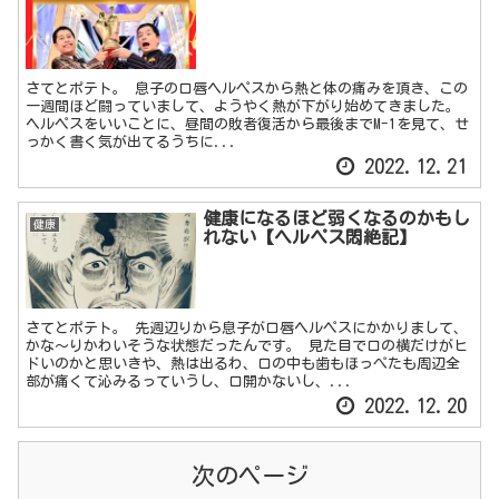
さてとポテト。 息子の口唇ヘルペスから熱と体の痛みを頂き、この
一週間ほど闘っていまして、ようやく熱が下がり始めてきました。
ヘルペスをいいことに、昼間の敗者復活から最後までM-1を見て、せ
っかく書く気が出てるうちに...
2022.12.21
健康になるほど弱くなるのかもし
健康
れない【ヘルペス悶絶記】
さてとポテト。 先週辺りから息子が口唇ヘルペスにかかりまして、
かな～りかわいそうな状態だったんです。 見た目で口の横だけがヒ
ドいのかと思いきや、熱は出るわ、口の中も歯もほっぺたも周辺全
部が痛くて沁みるっていうし、口開かないし、...
2022.12.20
次のページ