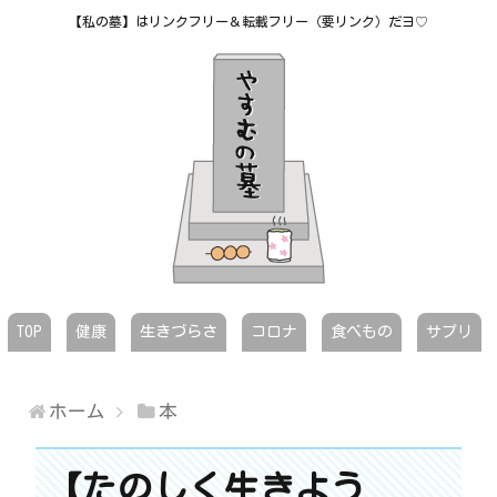
【私の墓】はリンクフリー＆転載フリー（要リンク）だヨ♡
TOP
健康
生きづらさ
コロナ
食べもの
サプリ
ホーム
本
【たのしく生きよう