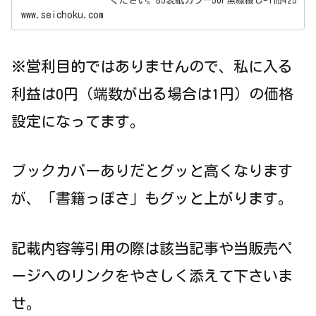
ください。B5表紙カラー50P無線綴じ=1冊425
円。最短翌日発送。製本オンデマンド出版機
www.seichoku.com
能も大好評。ネット印刷なら製本直送.com
※営利目的ではありませんので、私に入る
利益は0円（端数が出る場合は1円）の価格
設定になってます。
ブックカバーありだとグッと高くなります
が、「書籍っぽさ」もグッと上がります。
記載内容等引用の際は該当記事や当販売ペ
ージへのリンクをやさしく添えて下さいま
せ。