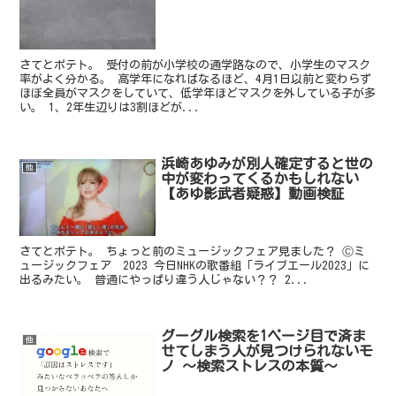
さてとポテト。 受付の前が小学校の通学路なので、小学生のマスク
率がよく分かる。 高学年になればなるほど、4月1日以前と変わらず
ほぼ全員がマスクをしていて、低学年ほどマスクを外している子が多
い。 1、2年生辺りは3割ほどが...
浜崎あゆみが別人確定すると世の
他
中が変わってくるかもしれない
【あゆ影武者疑惑】動画検証
さてとポテト。 ちょっと前のミュージックフェア見ました？ Ⓒミ
ュージックフェア 2023 今日NHKの歌番組「ライブエール2023」に
出るみたい。 普通にやっぱり違う人じゃない？？ 2...
グーグル検索を1ページ目で済ま
他
せてしまう人が見つけられないモ
ノ ～検索ストレスの本質～