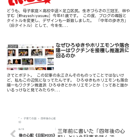
どうも、母子家庭×高校中退×足立区民。生きづらさの三冠王、林や
すむ［@hayashiyasumu］今年41歳です。 この度、ブログの趣旨と
タイトルを変更し、デザインも一新致しました。 「中年の歩き方」
（旧タイトル）として、今を生...
なぜひろゆきやホリエモンや落合
コロナ
陽一はワクチンを接種し推進派に
回るのか
さてとポテト。 この記事の永江さんそのものってことではないけ
ど、私もこの辺気になってたんです。 ひろゆきもホリエモンも落合
陽一もワクチン推進派 ひろゆきとかホリエモンとか（ってあと誰か
いるっけなと見てみたらや...
三年前に書いた「四年後の心