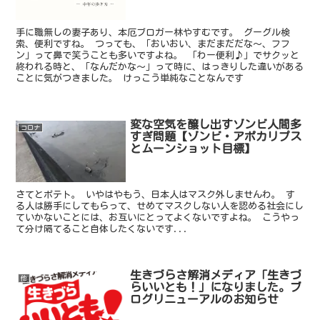
手に職無しの妻子あり、本厄ブロガー林やすむです。 グーグル検
索、便利ですね。 つっても、「おいおい、まだまだだな～、フフ
ン」って鼻で笑うことも多いですよね。 「わー便利♪」でサクッと
終われる時と、「なんだかな～」って時に、はっきりした違いがある
ことに気がつきました。 けっこう単純なことなんです
変な空気を醸し出すゾンビ人間多
コロナ
すぎ問題【ゾンビ・アポカリプス
とムーンショット目標】
さてとポテト。 いやはやもう、日本人はマスク外しませんわ。 す
る人は勝手にしてもらって、せめてマスクしない人を認める社会にし
ていかないことには、お互いにとってよくないですよね。 こうやっ
て分け隔てること自体したくないです...
生きづらさ解消メディア「生きづ
他
らいいとも！」になりました。ブ
ログリニューアルのお知らせ