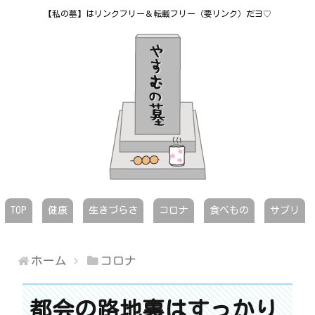
【私の墓】はリンクフリー＆転載フリー（要リンク）だヨ♡
TOP
健康
生きづらさ
コロナ
食べもの
サプリ
ホーム
コロナ
都会の路地裏はすっかり