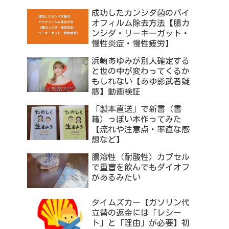
成功したカンジダ菌のバイ
オフィルム除去方法【腸カ
ンジダ・リーキーガット・
慢性炎症・慢性疲労】
浜崎あゆみが別人確定する
と世の中が変わってくるか
もしれない【あゆ影武者疑
惑】動画検証
「製本直送」で新書（書
籍）っぽい本作ってみた
【流れや注意点・率直な感
想など】
腸溶性（耐酸性）カプセル
で重曹を飲んでもダイオフ
があるみたい
タイムズカー【ガソリン代
立替の返金には「レシー
ト」と「理由」が必要】初