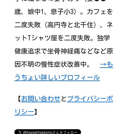
歳、娘中1、息子小3）。カフェを
二度失敗（高円寺と北千住）、ネ
ットTシャツ屋を二度失敗。独学
健康追求で坐骨神経痛などなど原
因不明の慢性症状改善中。
→も
うちょい詳しいプロフィール
【
お問い合わせ
と
プライバシーポ
リシー
】