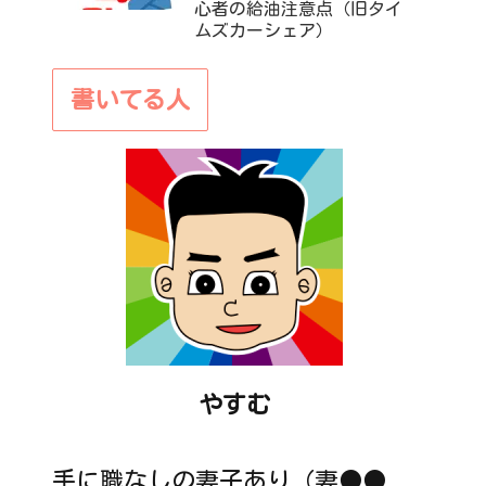
心者の給油注意点（旧タイ
ムズカーシェア）
書いてる人
やすむ
手に職なしの妻子あり（妻●●