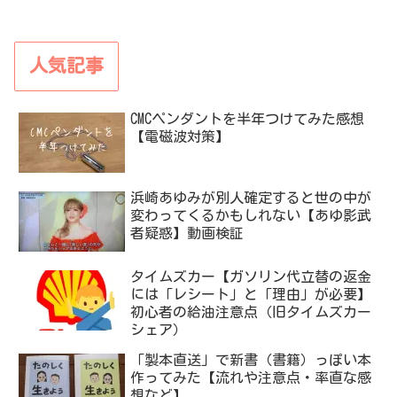
人気記事
CMCペンダントを半年つけてみた感想
【電磁波対策】
浜崎あゆみが別人確定すると世の中が
変わってくるかもしれない【あゆ影武
者疑惑】動画検証
タイムズカー【ガソリン代立替の返金
には「レシート」と「理由」が必要】
初心者の給油注意点（旧タイムズカー
シェア）
「製本直送」で新書（書籍）っぽい本
作ってみた【流れや注意点・率直な感
想など】
重曹クエン酸水の好転反応は「過剰摂