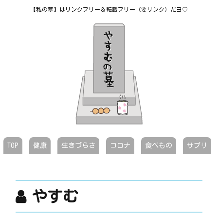
【私の墓】はリンクフリー＆転載フリー（要リンク）だヨ♡
TOP
健康
生きづらさ
コロナ
食べもの
サプリ
やすむ