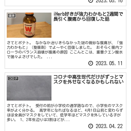
さてとポテト。 なかなか治りきらなかった謎の微妙な腹痛が、「強
力わかもと」（整腸剤）でよ～やく回復しました。 おそらく腸内フ
ローラのバランス崩壊が腹痛の原因 ここんとこは、重曹クエン酸水
で諸々よさげでした。 ...
2023.05.11
コロナ中高生世代だけがずっとマ
コロナ
スクを外せなくなるかもしれない
さてとポテト。 受付の前が小学校の通学路なので、小学生のマスク
率がよく分かる。 高学年になればなるほど、4月1日以前と変わらず
ほぼ全員がマスクをしていて、低学年ほどマスクを外している子が
多い。 1、2年生辺りは3割ほどが...
2023.04.22
次のページ