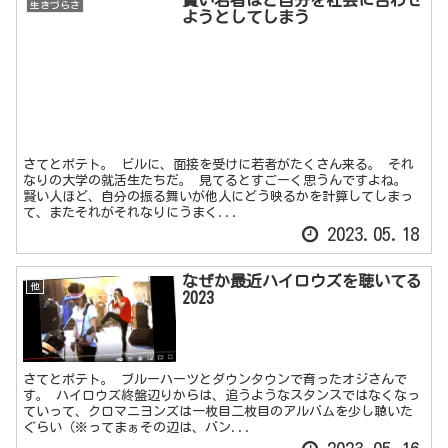
生きづらさ
ようとしてしまう
さてとポテト。 ビルに、面接を受けに若者がたくさん来る。 それ
なりの大学の就活生たちだ。 見てるとすごーく思うんですよね。
賢い人ほど、自分の振る舞いが他人にどう映るかを計算してしまっ
て、またそれがそれなりにうまく...
2023.05.18
なぜか最近ハイロウズを聴いてる
他
2023
さてとポテト。 ブルーハーツとダウンタウンで育ったオジさんで
す。 ハイロウズ終盤辺りからは、追うようなスタンスではなくなっ
ていって、クロマニヨンズは一枚目二枚目のアルバムを少し聴いた
ぐらい（※ってまぁその辺は、バン...
2023.05.16
iHerb好きが強力わかもと2週間で
健康
長引く腹痛から回復した話