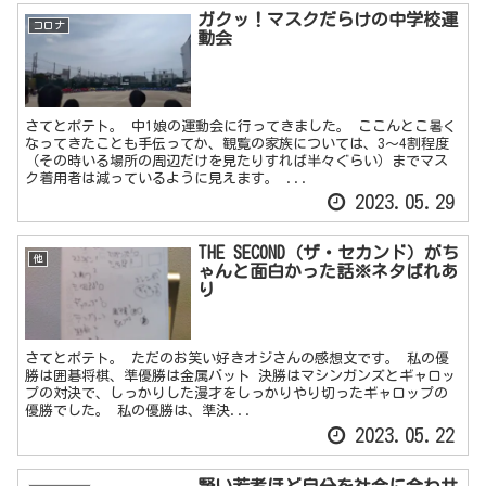
ガクッ！マスクだらけの中学校運
コロナ
動会
さてとポテト。 中1娘の運動会に行ってきました。 ここんとこ暑く
なってきたことも手伝ってか、観覧の家族については、3～4割程度
（その時いる場所の周辺だけを見たりすれば半々ぐらい）までマス
ク着用者は減っているように見えます。 ...
2023.05.29
THE SECOND（ザ・セカンド）がち
他
ゃんと面白かった話※ネタばれあ
り
さてとポテト。 ただのお笑い好きオジさんの感想文です。 私の優
勝は囲碁将棋、準優勝は金属バット 決勝はマシンガンズとギャロッ
プの対決で、しっかりした漫才をしっかりやり切ったギャロップの
優勝でした。 私の優勝は、準決...
2023.05.22
賢い若者ほど自分を社会に合わせ