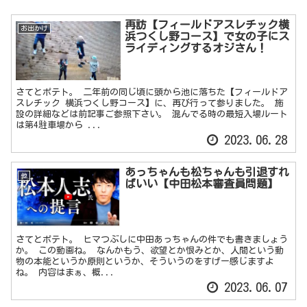
再訪【フィールドアスレチック横
お出かけ
浜つくし野コース】で女の子にス
ライディングするオジさん！
さてとポテト。 二年前の同じ頃に頭から池に落ちた【フィールドア
スレチック 横浜つくし野コース】に、再び行って参りました。 施
設の詳細などは前記事ご参照下さい。 混んでる時の最短入場ルート
は第4駐車場から ...
2023.06.28
あっちゃんも松ちゃんも引退すれ
他
ばいい【中田松本審査員問題】
さてとポテト。 ヒマつぶしに中田あっちゃんの件でも書きましょう
か。 この動画ね。 なんかもう、欲望とか恨みとか、人間という動
物の本能というか原則というか、そういうのをすげー感じますよ
ね。 内容はまぁ、概...
2023.06.07